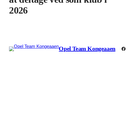
2026
Opel Team Kongeaaen
Faceb