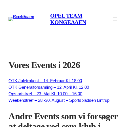
Spring
til
OPEL TEAM
indhold
KONGEAAEN
Vores Events i 2026
OTK Julefrokost – 14. Februar Kl. 18.00
OTK Generalforsamling – 12. April Kl. 12.00
Opstartstræf – 23. Maj Kl. 10.00 – 16.00
Weekendtræf – 28.-30. August – Sportspladsen Lintrup
Andre Events som vi forsøger
at deltage ved som klub i